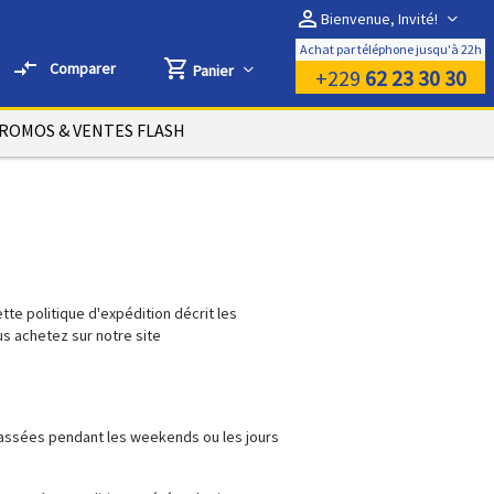
perm_identity
Bienvenue, Invité!
Achat par téléphone jusqu'à 22h
compare_arrows
shopping_cart
Comparer
Panier
+229
62 23 30 30
ROMOS & VENTES FLASH
tte politique d'expédition décrit les
us achetez sur notre site
ssées pendant les weekends ou les jours