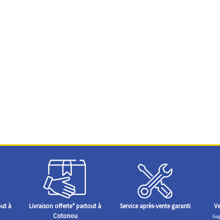
out à
Livraison offerte* partout à
Service après-vente garanti
Ve
Cotonou
Gag