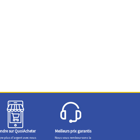
ndre sur QuoiAcheter
Meilleurs prix garantis
ne plus d'argent avec nous
Nous vous remboursons la