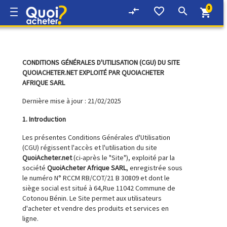
0
compare_arrows
favorite_border
search
shopping_cart
CONDITIONS GÉNÉRALES D'UTILISATION (CGU) DU SITE
QUOIACHETER.NET EXPLOITÉ PAR QUOIACHETER
AFRIQUE SARL
Dernière mise à jour : 21/02/2025
1. Introduction
Les présentes Conditions Générales d'Utilisation
(CGU) régissent l'accès et l'utilisation du site
QuoiAcheter.net
(ci-après le "Site"), exploité par la
société
QuoiAcheter Afrique SARL
, enregistrée sous
le numéro N° RCCM RB/COT/21 B 30809 et dont le
siège social est situé à 64,Rue 11042 Commune de
Cotonou Bénin. Le Site permet aux utilisateurs
d'acheter et vendre des produits et services en
ligne.